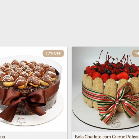
17
%
OFF
1
ris
Bolo Charlote com Creme Pâtiss