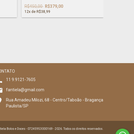
R$469,00
R
R$450,00
R$379,00
12
x de
R$41,
12
x de
R$38,99
ONTATO
11 9.9121-7605
fantiela@gmail.com
Rua Amadeu Milozi, 68 - Centro/Taboão - Bragança
Paulista/SP
tiela Bolos e Doces - 07245953000169 - 2026. Todos os direitos reservados.