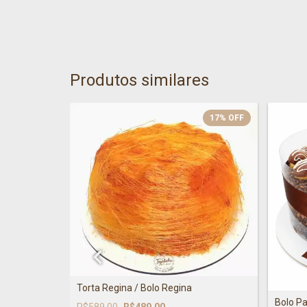
Produtos similares
17
%
OFF
17
%
OFF
Torta Regina / Bolo Regina
orangos
Bolo Pa
R$589,00
R$489,00