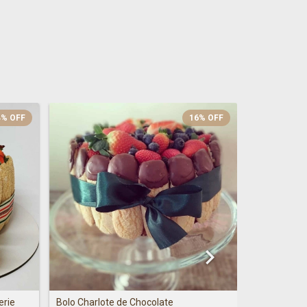
4
%
OFF
16
%
OFF
Bolo Mil Fol
erie
Bolo Charlote de Chocolate