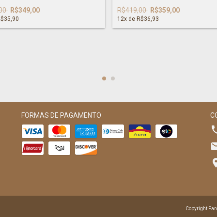
00
R$349,00
R$419,00
R$359,00
$35,90
12
x de
R$36,93
FORMAS DE PAGAMENTO
C
Copyright Fan