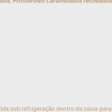
rada, Profiteróles Caramelados recheados
da sob refrigeração dentro da caixa para 