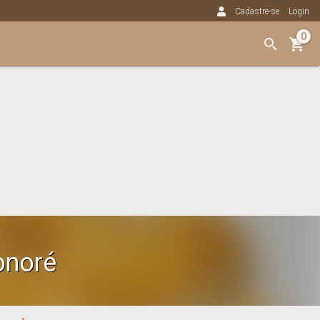
Cadastre-se
Login
0
onoré