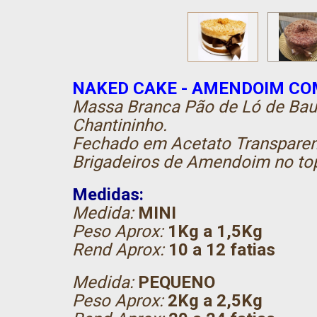
NAKED CAKE - AMENDOIM C
Massa Branca Pão de Ló de Bau
Chantininho.
Fechado em Acetato Transparen
Brigadeiros de Amendoim no top
Medidas:
Medida:
MINI
Peso Aprox:
1Kg a 1,5Kg
Rend Aprox:
10 a 12 fatias
Medida:
PEQUENO
Peso Aprox:
2Kg a 2,5Kg