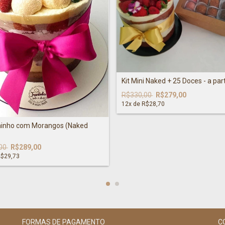
Kit Mini Naked + 25 Doces - a part
R$330,00
R$279,00
12
x de
R$28,70
ninho com Morangos (Naked
00
R$289,00
$29,73
FORMAS DE PAGAMENTO
C