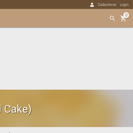
Cadastre-se
Login
0
 Cake)