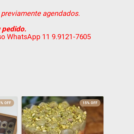
 previamente agendados.
 pedido.
sso WhatsApp 11 9.9121-7605
5
%
OFF
15
%
OFF