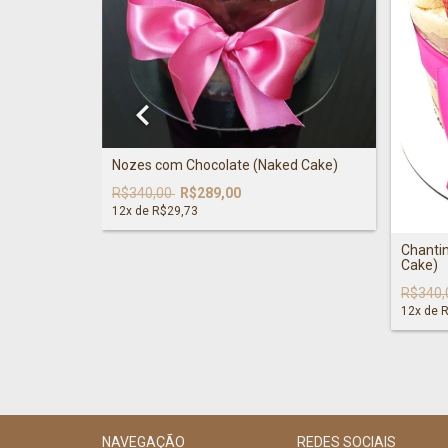
Nozes com Chocolate (Naked Cake)
R$340,00
R$289,00
12
x de
R$29,73
 Siciliano
Chanti
Cake)
R$340,
12
x de
R
NAVEGAÇÃO
REDES SOCIAIS