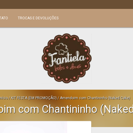
TATO
TROCAS E DEVOLUÇÕES
Início
/
KIT FESTA (EM PROMOÇÃO)
/
Amendoim com Chantininho (Naked Cake)
im com Chantininho (Naked