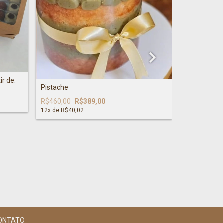
ir de:
Brigadeiro 
Pistache
R$430,00
R
R$460,00
R$389,00
12
x de
R$36,
12
x de
R$40,02
ONTATO